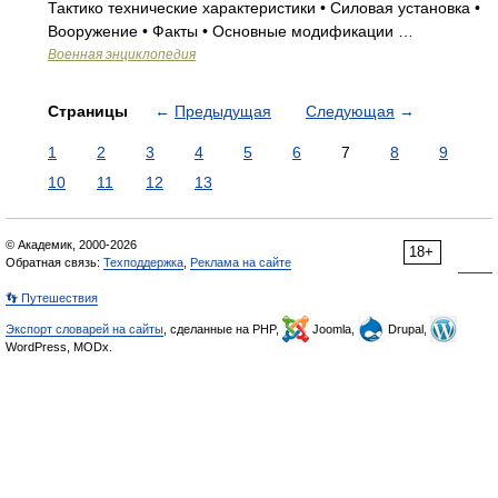
Тактико технические характеристики • Силовая установка •
Вооружение • Факты • Основные модификации …
Военная энциклопедия
Страницы
←
Предыдущая
Следующая
→
1
2
3
4
5
6
7
8
9
10
11
12
13
© Академик, 2000-2026
18+
Обратная связь:
Техподдержка
,
Реклама на сайте
👣 Путешествия
Экспорт словарей на сайты
, сделанные на PHP,
Joomla,
Drupal,
WordPress, MODx.